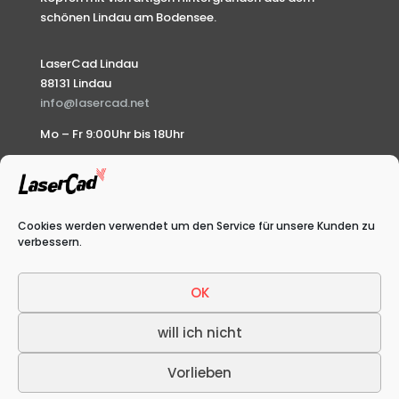
schönen Lindau am Bodensee.
LaserCad Lindau
88131 Lindau
info@lasercad.net
Mo – Fr 9:00Uhr bis 18Uhr
Impressum
Shop
Cookies werden verwendet um den Service für unsere Kunden zu
verbessern.
Cookie-Richtlinie (EU)
OK
will ich nicht
Vorlieben
LaserCad © 2026