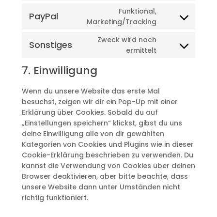
facebook
to
Funktional,
PayPal
service
Consent
Marketing/Tracking
instagram
to
Zweck wird noch
service
Sonstiges
Consent
ermittelt
paypal
to
7. Einwilligung
service
sonstiges
Wenn du unsere Website das erste Mal
besuchst, zeigen wir dir ein Pop-Up mit einer
Erklärung über Cookies. Sobald du auf
„Einstellungen speichern“ klickst, gibst du uns
deine Einwilligung alle von dir gewählten
Kategorien von Cookies und Plugins wie in dieser
Cookie-Erklärung beschrieben zu verwenden. Du
kannst die Verwendung von Cookies über deinen
Browser deaktivieren, aber bitte beachte, dass
unsere Website dann unter Umständen nicht
richtig funktioniert.