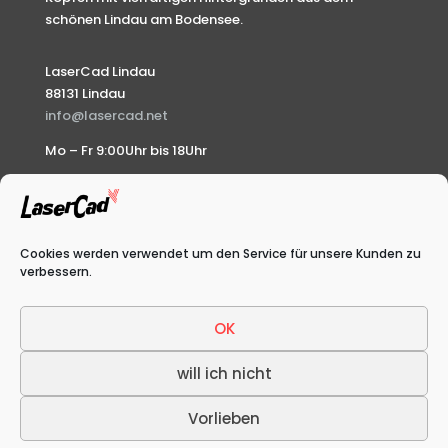
schönen Lindau am Bodensee.
LaserCad Lindau
88131 Lindau
info@lasercad.net
Mo – Fr 9:00Uhr bis 18Uhr
Impressum
Shop
Cookies werden verwendet um den Service für unsere Kunden zu
verbessern.
Cookie-Richtlinie (EU)
OK
will ich nicht
Vorlieben
LaserCad © 2026